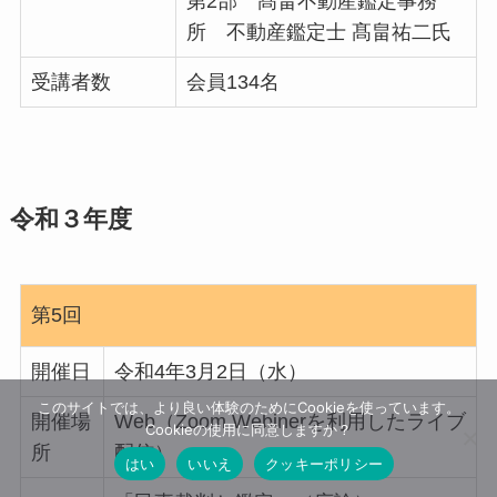
第2部
髙畠不動産鑑定事務
所 不動産鑑定士 髙畠祐二氏
受講者数
会員134名
令和３年度
第5回
開催日
令和4年3月2日（水）
このサイトでは、より良い体験のためにCookieを使っています。
開催場
Web（Zoom Webinerを利用したライブ
Cookieの使用に同意しますか？
所
配信）
はい
いいえ
クッキーポリシー