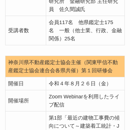
研究所 金融研究部 主任研究
員 佐久間誠氏
会員117名 他県鑑定士175
受講者数
名 一般（他士業、行政、金融
関係）25名
神奈川県不動産鑑定士協会主催（関東甲信不動
産鑑定士協会連合会各県共催）第１回研修会
開催日
令和４年８月２６日（金）
Zoom Webinarを利用したライ
開催場所
ブ配信
第1部「最近の建物工事費の傾
向について～建築着工統計・J