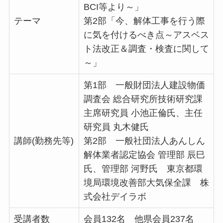
BCI等より～」
テーマ
第2部「今、解体工事を行う際
に気を付けるべき点～アスベス
ト法改正＆調査・検査に関して
～」
第1部 一般財団法人建設物価
調査会 総合研究所技術研究課
主席研究員 小池正倫氏、主任
研究員 丸木健氏
講師(勤務先等)
第2部 一般社団法人あんしん
解体業者認定協会 管理部 辰巳
氏、管理部 河野氏 東京都環
境局環境改善部大気保全課 株
式会社デイラボ
受講者数
会員132名 他県会員237名