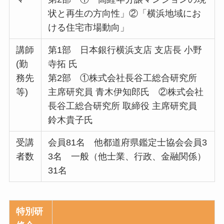
状と再生の方向性」②「横浜地域にお
ける住宅市場動向」
講師
第1部 日本銀行横浜支店 支店長 小野
(勤
寺拓 氏
務先
第2部 ①株式会社長谷工総合研究所
等)
主席研究員 青木伊知郎氏 ②株式会社
長谷工総合研究所 取締役 主席研究員
鈴木貴子氏
受講
会員81名 他都道府県鑑定士協会会員3
者数
3名 一般（他士業、行政、金融関係）
31名
特別研