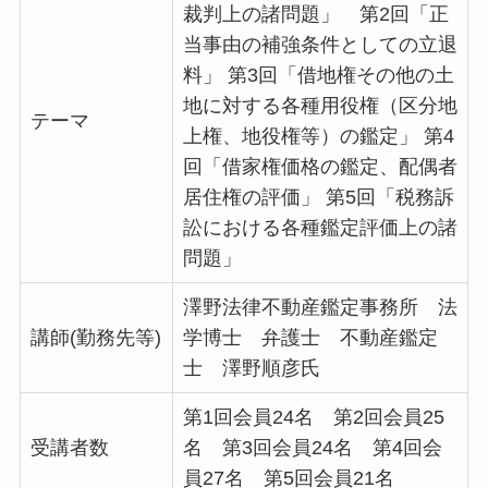
裁判上の諸問題」 第2回「正
当事由の補強条件としての立退
料」 第3回「借地権その他の土
地に対する各種用役権（区分地
テーマ
上権、地役権等）の鑑定」 第4
回「借家権価格の鑑定、配偶者
居住権の評価」 第5回「税務訴
訟における各種鑑定評価上の諸
問題」
澤野法律不動産鑑定事務所 法
講師(勤務先等)
学博士 弁護士 不動産鑑定
士 澤野順彦氏
第1回会員24名 第2回会員25
受講者数
名 第3回会員24名 第4回会
員27名 第5回会員21名