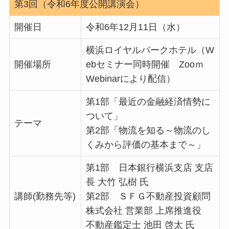
第3回（令和6年度公開講演会）
開催日
令和6年12月11日（水）
横浜ロイヤルパークホテル（W
開催場所
ebセミナー同時開催 Zooｍ
Webinarにより配信）
第1部「最近の金融経済情勢に
ついて」
テーマ
第2部「物流を知る～物流のし
くみから評価の基本まで～」
第1部 日本銀行横浜支店 支店
長 大竹 弘樹 氏
講師(勤務先等)
第2部 ＳＦＧ不動産投資顧問
株式会社 営業部 上席推進役
不動産鑑定士 池田 啓太 氏