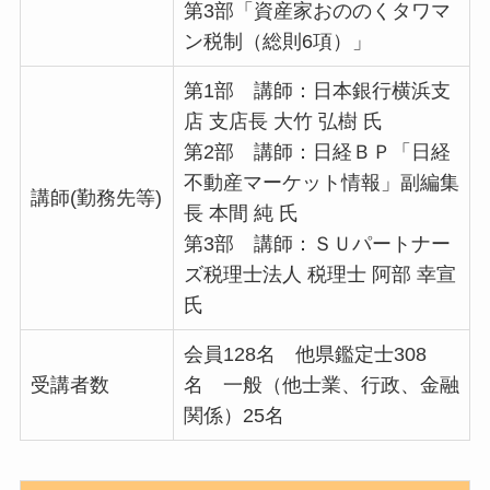
第3部「資産家おののくタワマ
ン税制（総則6項）」
第1部 講師：日本銀行横浜支
店 支店長 大竹 弘樹 氏
第2部 講師：日経ＢＰ「日経
不動産マーケット情報」副編集
講師(勤務先等)
長 本間 純 氏
第3部 講師：ＳＵパートナー
ズ税理士法人 税理士 阿部 幸宣
氏
会員128名 他県鑑定士308
受講者数
名 一般（他士業、行政、金融
関係）25名