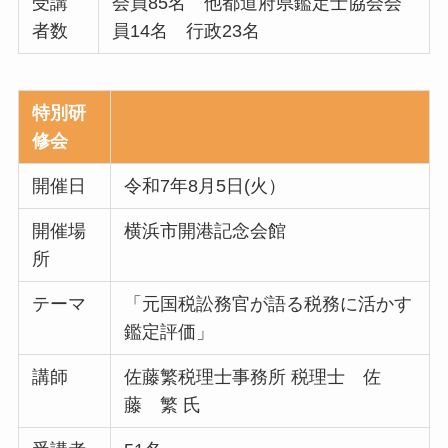
受講
会員85名 他都道府県鑑定士協会会
者数
員14名 行政23名
特別研
修会
開催日
令和7年8月5日(火）
開催場
横浜市開港記念会館
所
テーマ
「元国税訟務官が語る税務に活かす
鑑定評価」
講師
佐藤繁税理士事務所 税理士 佐
藤 繁 氏