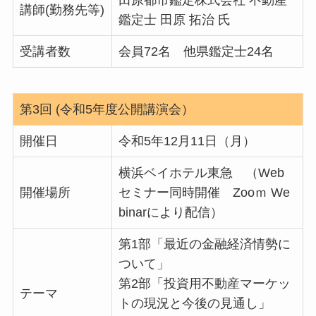
講師(勤務先等)
鑑定士 田原 拓治 氏
受講者数
会員72名 他県鑑定士24名
第3回 (令和5年度公開講演会）
開催日
令和5年12月11日（月）
横浜ベイホテル東急 （Web
開催場所
セミナー同時開催 Zooｍ We
binarにより配信）
第1部「最近の金融経済情勢に
ついて」
第2部「投資用不動産マーケッ
テーマ
トの現況と今後の見通し」