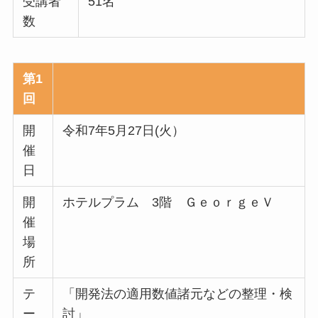
受講者
51名
数
第1
回
開
令和7年5月27日(火）
催
日
開
ホテルプラム 3階 ＧｅｏｒｇｅＶ
催
場
所
テ
「開発法の適用数値諸元などの整理・検
ー
討」