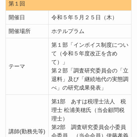
第１回
開催日
令和５年５月２５日（木）
開催場所
ホテルプラム
第１部「インボイス制度につい
て（令和５年度改正を含め
て）」
テーマ
第２部「調査研究委員会の「立
退料」及び「継続地代の実態調
べ」の研究成果発表」
第1部 あすは税理士法人 税
理士 松浦美穂氏（当会顧問税
理士）
第2部 調査研究委員会小委員
講師(勤務先等)
会委員 （当会会員）伊藤孝義