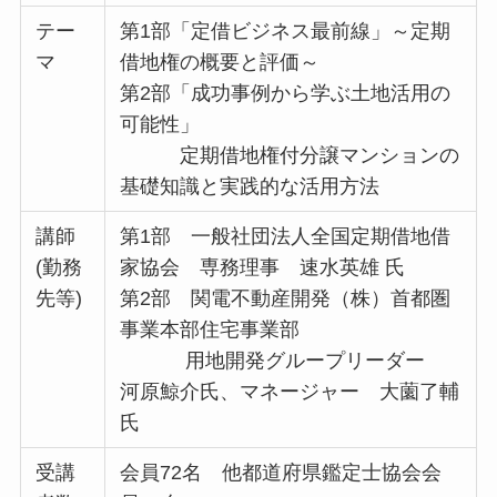
テー
第1部「定借ビジネス最前線」～定期
マ
借地権の概要と評価～
第2部「成功事例から学ぶ土地活用の
可能性」
定期借地権付分譲マンションの
基礎知識と実践的な活用方法
講師
第1部 一般社団法人全国定期借地借
(勤務
家協会 専務理事 速水英雄 氏
先等)
第2部 関電不動産開発（株）首都圏
事業本部住宅事業部
用地開発グループリーダー
河原鯨介氏、マネージャー 大薗了輔
氏
受講
会員72名 他都道府県鑑定士協会会