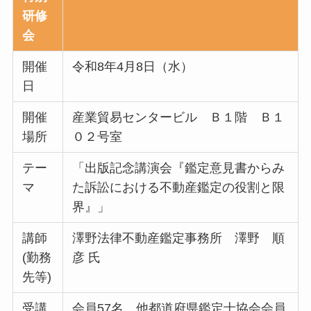
研修
会
開催
令和8年4月8日（水）
日
開催
産業貿易センタービル Ｂ１階 Ｂ１
場所
０２号室
テー
「出版記念講演会『鑑定意見書からみ
マ
た訴訟における不動産鑑定の役割と限
界』」
講師
澤野法律不動産鑑定事務所 澤野 順
(勤務
彦 氏
先等)
受講
会員57名 他都道府県鑑定士協会会員