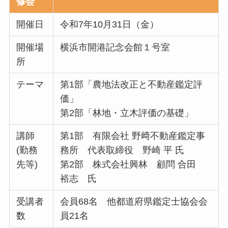
修会
開催日
令和7年10月31日（金）
開催場
横浜市開港記念会館１号室
所
テーマ
第1部「農地法改正と不動産鑑定評
価」
第2部「林地・立木評価の基礎」
講師
第1部 有限会社 野﨑不動産鑑定事
(勤務
務所 代表取締役 野崎 平 氏
先等)
第2部 株式会社興林 顧問 合田
裕志 氏
受講者
会員68名 他都道府県鑑定士協会会
数
員21名