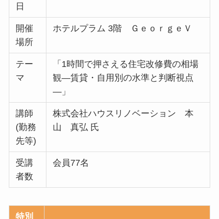
日
開催
ホテルプラム 3階 ＧｅｏｒｇｅＶ
場所
テー
「1時間で押さえる住宅改修費の相場
マ
観―賃貸・自用別の水準と判断視点
―」
講師
株式会社ハウスリノベーション 本
(勤務
山 真弘 氏
先等)
受講
会員77名
者数
特別