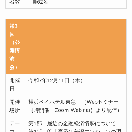
者数
員62名
第3
回
（公
開講
演
会）
開催
令和7年12月11日（木）
日
開催
横浜ベイホテル東急 （Webセミナー
場所
同時開催 Zooｍ Webinarにより配信）
テー
第1部「最近の金融経済情勢について」
マ
第2部 ①「高経年分譲マンションの現