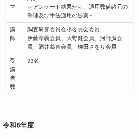
マ
～アンケート結果から、適用数値諸元の
整理及び手法適用の提案～
講
調査研究委員会小委員会委員
師
伊藤孝義会員、大野健会員、河野廣会
員、酒井義直会員、栁田さをり会員
受
93名
講
者
数
令和6年度